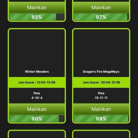
Mainkan
Mainkan
85%
97%
Winter Wonders
Dragon's Fire MegaWays
Jam Gacor : 12:00-13:59
Jam Gacor : 20:00-21:59
Pola
Pola
4-10-4
15-11-11
Mainkan
Mainkan
90%
99%