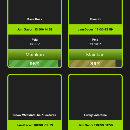
Bass Boss
Phoenix
Jam Gacor : 13:00-14:59
Jam Gacor : 12:00-13:59
Pola
Pola
15-8-7
11-10-7
Mainkan
Mainkan
95%
89%
Snow Wild And The 7 Features
Lucky Valentine
Jam Gacor : 08:00-09:59
Jam Gacor : 10:00-11:59