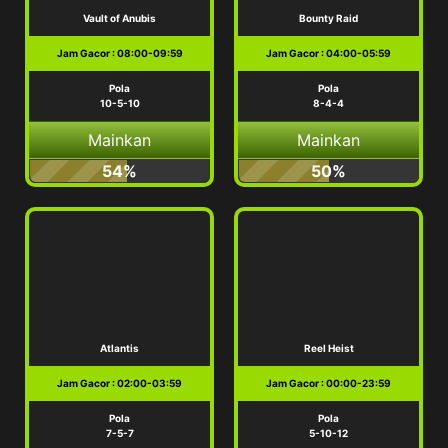
Vault of Anubis
Bounty Raid
Jam Gacor : 08:00-09:59
Jam Gacor : 04:00-05:59
Pola
Pola
10-5-10
8-4-4
Mainkan
Mainkan
54%
50%
Atlantis
Reel Heist
Jam Gacor : 02:00-03:59
Jam Gacor : 00:00-23:59
Pola
Pola
7-5-7
5-10-12