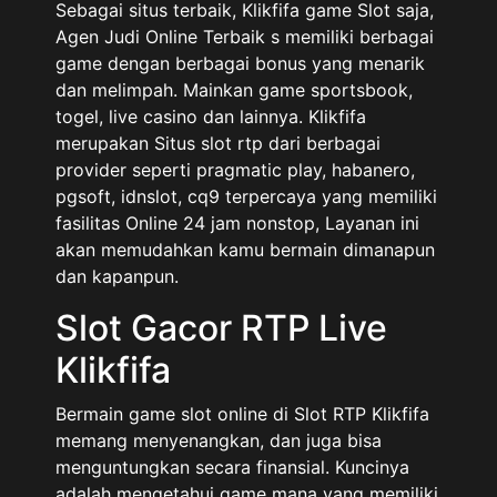
Sebagai situs terbaik, Klikfifa game Slot saja,
Agen Judi Online Terbaik s memiliki berbagai
game dengan berbagai bonus yang menarik
dan melimpah. Mainkan game sportsbook,
togel, live casino dan lainnya. Klikfifa
merupakan Situs slot rtp dari berbagai
provider seperti pragmatic play, habanero,
pgsoft, idnslot, cq9 terpercaya yang memiliki
fasilitas Online 24 jam nonstop, Layanan ini
akan memudahkan kamu bermain dimanapun
dan kapanpun.
Slot Gacor RTP Live
Klikfifa
Bermain game slot online di Slot RTP Klikfifa
memang menyenangkan, dan juga bisa
menguntungkan secara finansial. Kuncinya
adalah mengetahui game mana yang memiliki