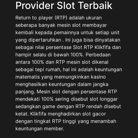
Provider Slot Terbaik
Return to player (RTP) adalah ukuran
seberapa banyak mesin slot membayar
kembali kepada pemainnya untuk setiap unit
yang dipertaruhkan . Ini juga bisa dinyatakan
sebagai nilai persentase Slot RTP Klikfifa dan
hampir selalu di bawah 100%. Perbedaan
antara 100% dan RTP mesin slot dikenal
sebagai tepi rumah, hal ini adalah keuntungan
matematis yang memungkinkan kasino
menghasilkan keuntungan dalam jangka
panjang. Mesin slot dengan persentase RTP
mendekati 100% sering disebut slot longgar
sedangkan game dengan RTP rendah disebut
ketat. Klikfifa menghadirkan slot gacor
dengan tingkat RTP tinggi yang menambah
keuntungan member.