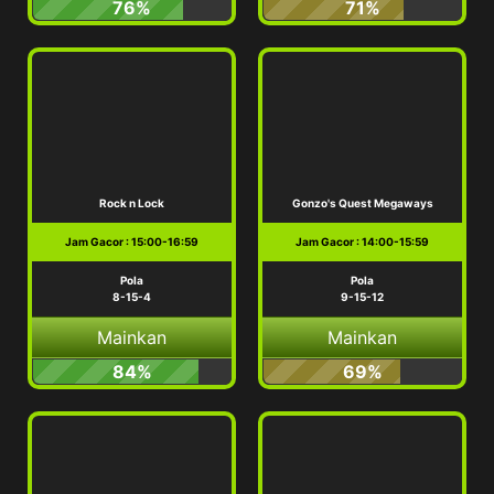
76%
71%
Rock n Lock
Gonzo's Quest Megaways
Jam Gacor : 15:00-16:59
Jam Gacor : 14:00-15:59
Pola
Pola
8-15-4
9-15-12
Mainkan
Mainkan
84%
69%