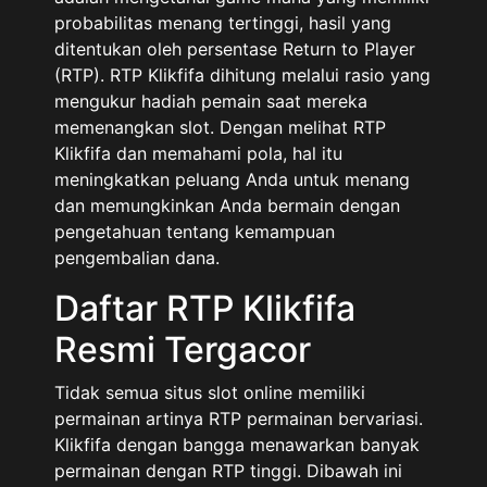
probabilitas menang tertinggi, hasil yang
ditentukan oleh persentase Return to Player
(RTP). RTP Klikfifa dihitung melalui rasio yang
mengukur hadiah pemain saat mereka
memenangkan slot. Dengan melihat RTP
Klikfifa dan memahami pola, hal itu
meningkatkan peluang Anda untuk menang
dan memungkinkan Anda bermain dengan
pengetahuan tentang kemampuan
pengembalian dana.
Daftar RTP Klikfifa
Resmi Tergacor
Tidak semua situs slot online memiliki
permainan artinya RTP permainan bervariasi.
Klikfifa dengan bangga menawarkan banyak
permainan dengan RTP tinggi. Dibawah ini