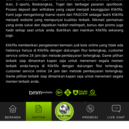
©
ikan, E-sports, Bolatangkas, Togel dan berbagai pasaran sportbook.
KLIKFIFA
Proses deposit dan withdraw yang cepat menjadi keunggulan Klikfifa.
Situs
Kami juga mengantongi lisensi resmi dari PAGCOR sebagai bukti Klikfifa
Website
menjadi website yang mempunyai kualitas terbaik. Nikmati permainan
Bandar
yang anda sukai dan dapatkan hadiah melimpah, bonus dan promo juga
Agen
hadir setiap saat untuk anda. Buktikan dan mainkan Klikfifa sekarang
Taruhan
juga.
Judi
Bola
Klikfifa memberikan pengalaman bermain
judi bola online
yang tidak ada
Online.
habisnya hanya di Klikfifa dengan dukungan fitur terlengkap, customer
Hak
service online 24 jam dan metode pembayaran terlengkap. Game pilihan
Cipta
terbaik siap dimainkan kapan saja untuk menemani segala momen
Dilindungi.
terbaik anda.hanya di Klikfifa dengan dukungan fitur terlengkap,
customer service online 24 jam dan metode pembayaran terlengkap.
Game pilihan terbaik siap dimainkan kapan saja untuk menemani segala
momen terbaik anda.
Copyright © KlikFifa. Hak cipta dilindungi
BERANDA
DAFTAR
PROMOSI
LIVE CHAT