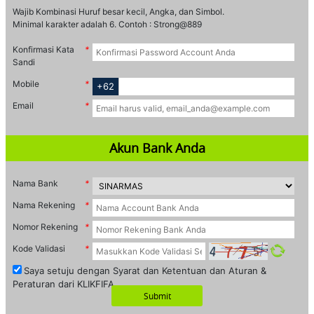
Wajib Kombinasi Huruf besar kecil, Angka, dan Simbol.
ROMO
Minimal karakter adalah 6. Contoh : Strong@889
Live Casino
Konfirmasi Kata
Sandi
Mobile
+62
Poker
Email
ROMO
Slots
Akun Bank Anda
IDN Live
Nama Bank
Nama Rekening
Nomor Rekening
Togel
Kode Validasi
ROMO
Saya setuju dengan Syarat dan Ketentuan dan Aturan &
Elottery
Peraturan dari KLIKFIFA.
Submit