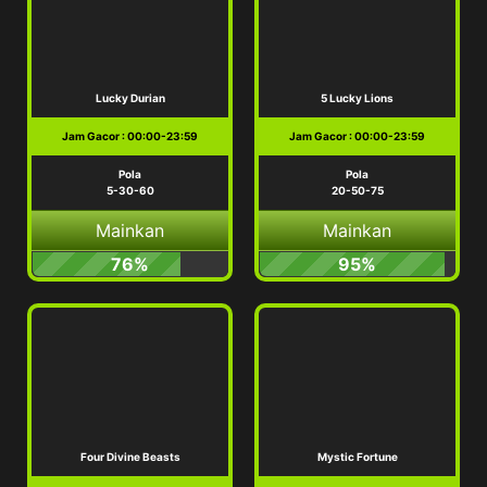
Lucky Durian
5 Lucky Lions
Jam Gacor : 00:00-23:59
Jam Gacor : 00:00-23:59
Pola
Pola
5-30-60
20-50-75
Mainkan
Mainkan
76%
95%
Four Divine Beasts
Mystic Fortune