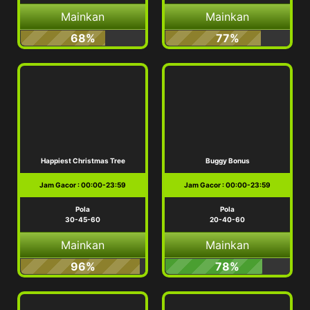
Mainkan
Mainkan
68%
77%
Happiest Christmas Tree
Buggy Bonus
Jam Gacor : 00:00-23:59
Jam Gacor : 00:00-23:59
Pola
Pola
30-45-60
20-40-60
Mainkan
Mainkan
96%
78%